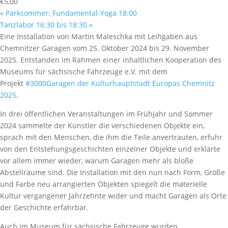
€5,00
«
Parksommer: Fundamental-Yoga 18:00
Tanzlabor 16:30 bis 18:30
»
Eine
Installation von Martin Maleschka mit Leihgaben aus
Chemnitzer Garagen vom 25. Oktober 2024 bis 29. November
2025. Entstanden im Rahmen
einer
inhaltliche
n
Kooperation des
Museums für
sä
chsische Fahrzeuge e.V. mit dem
Projekt
#3000Garagen der Kulturhauptstadt Europas Chemnitz
2025
.
In drei öffentlichen Veranstaltungen im Frühjahr und Sommer
2024 sammelte der Künstler die verschiedenen Objekte ein,
sprach mit den Menschen, die ihm die Teile anvertrauten, erfuhr
von den Entstehungsgeschichten einzelner Objekte und erklärte
vor allem immer wieder, warum Garagen mehr als bloße
Abstellräume sind. Die Installation mit den nun nach Form, Größe
und Farbe neu arrangierten Objekten spiegelt die materielle
Kultur vergangener Jahrzehnte wider und macht Garagen als Orte
der Geschichte erfahrbar.
Auch im Museum für
s
ächsische Fahrzeuge wurden