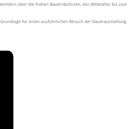
Sammlern über die frühen Bauernkulturen, das Mittelalter bis zum
te Grundlage für einen ausführlichen Besuch der Dauerausstellung