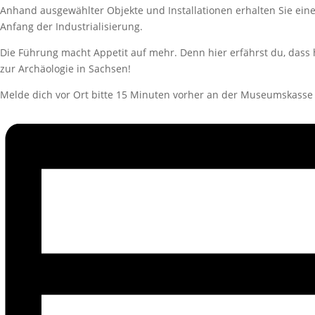
Anhand ausgewählter Objekte und Installationen erhalten Sie eine
Anfang der Industrialisierung.
Die Führung macht Appetit auf mehr. Denn hier erfährst du, dass 
zur Archäologie in Sachsen!
Melde dich vor Ort bitte 15 Minuten vorher an der Museumskasse