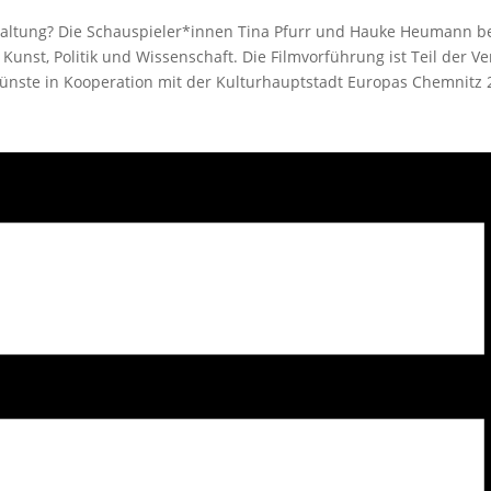
r Spaltung? Die Schauspieler*innen Tina Pfurr und Hauke Heumann b
st, Politik und Wissenschaft. Die Filmvorführung ist Teil der Vera
ünste in Kooperation mit der Kulturhauptstadt Europas Chemnitz