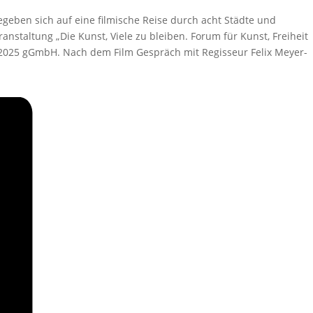
egeben sich auf eine filmische Reise durch acht Städte und
nstaltung „Die Kunst, Viele zu bleiben. Forum für Kunst, Freiheit
 2025 gGmbH. Nach dem Film Gespräch mit Regisseur Felix Meyer-