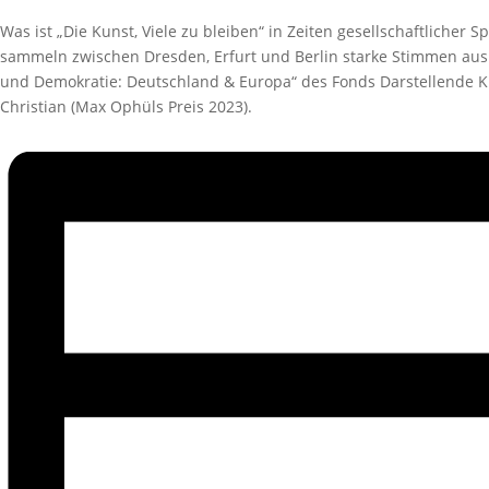
Was ist „Die Kunst, Viele zu bleiben“ in Zeiten gesellschaftliche
sammeln zwischen Dresden, Erfurt und Berlin starke Stimmen aus Kun
und Demokratie: Deutschland & Europa“ des Fonds Darstellende K
Christian (Max Ophüls Preis 2023).